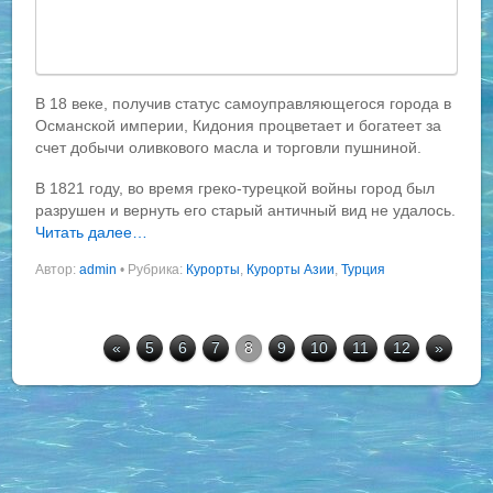
В 18 веке, получив статус самоуправляющегося города в
Османской империи, Кидония процветает и богатеет за
счет добычи оливкового масла и торговли пушниной.
В 1821 году, во время греко-турецкой войны город был
разрушен и вернуть его старый античный вид не удалось.
Читать далее…
Автор:
admin
•
Рубрика:
Курорты
,
Курорты Азии
,
Турция
«
5
6
7
8
9
10
11
12
»