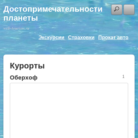
Достопримечательности
планеты
web-tourism.ru
Экскурсии
Страховки
Прокат авто
Курорты
Оберхоф
1