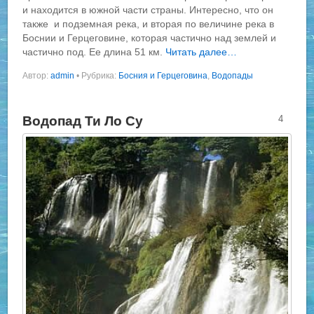
и находится в южной части страны. Интересно, что он
также и подземная река, и вторая по величине река в
Боснии и Герцеговине, которая частично над землей и
частично под. Ее длина 51 км.
Читать далее…
Автор:
admin
•
Рубрика:
Босния и Герцеговина
,
Водопады
Водопад Ти Ло Су
4