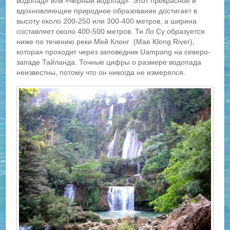
водопад» или «черный водопад». Этот прекрасное и
вдохновляющее природное образование достигает в
высоту около 200-250 или 300-400 метров, а ширина
составляет около 400-500 метров. Ти Ло Су образуется
ниже по течению реки Мей Клонг (Mae Klong River),
которая проходит через заповедник Uampang на северо-
западе Тайланда. Точные цифры о размере водопада
неизвестны, потому что он никогда не измерялся.