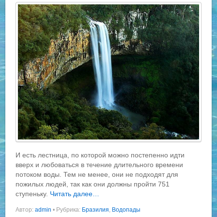
И есть лестница, по которой можно постепенно идти
вверх и любоваться в течение длительного времени
потоком воды. Тем не менее, они не подходят для
пожилых людей, так как они должны пройти 751
ступеньку.
Читать далее…
Автор:
admin
•
Рубрика:
Бразилия
,
Водопады