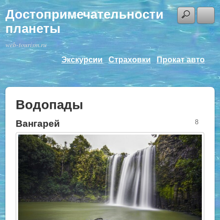
Достопримечательности
планеты
web-tourism.ru
Экскурсии
Страховки
Прокат авто
Водопады
Вангарей
8