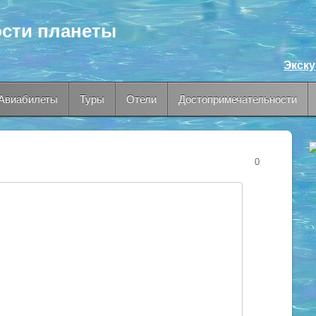
сти планеты
Экск
Авиабилеты
Туры
Отели
Достопримечательности
0