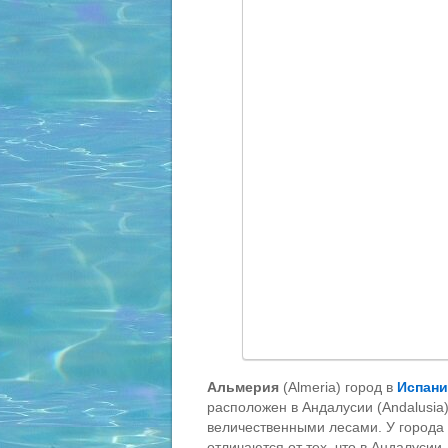
Альмерия
(Almeria) город в
Испан
расположен в Андалусии (Andalusia
величественными лесами. У города 
отличаются от тех, что в Андалусии