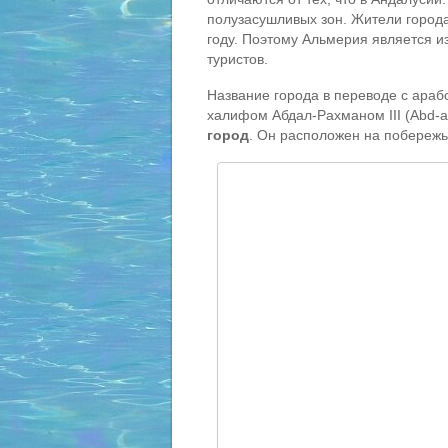
полузасушливых зон. Жители город
году. Поэтому Альмерия является 
туристов.
Название города в переводе с араб
халифом Абдал-Рахманом III (Abd-al
город
. Он расположен на побереж