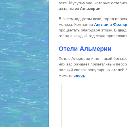
веке. Мусульмане, которые остались
изгнаны из
Альмерии
.
В восемнадцатом веке, город прос
железа. Компании
Англии
и
Франц
процветать благодаря этому. В два
город и каждый год сюда приезжают
Отели Альмерии
Хоть в Альмерии и нет такой больш
них вас ожидает приветливый персо
полный список популярных отелей 
можете
здесь
.