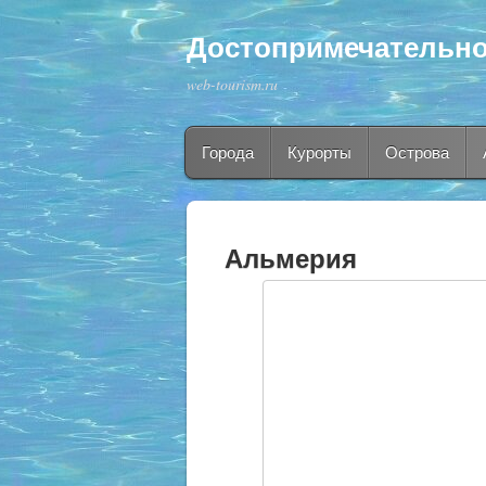
Достопримечательно
web-tourism.ru
Города
Курорты
Острова
Альмерия