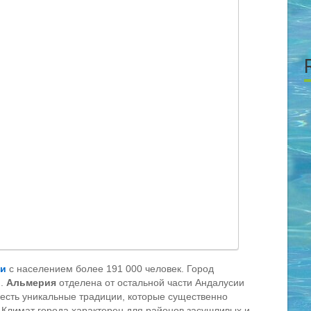
ии
с населением более 191 000 человек. Город
).
Альмерия
отделена от остальной части Андалусии
есть уникальные традиции, которые существенно
. Климат города характерен для районов засушливых и