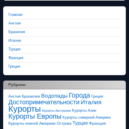
Главная
Англия
Бразилия
Италия
Турция
Франция
Греция
Рубрики
Города
Водопады
Бразилия
Англия
Греция
Достопримечательности
Италия
Курорты
Курорты Азии
Курорты Австралии
Курорты Европы
Курорты северной Америки
Турция
Курорты южной Америки
Франция
Острова