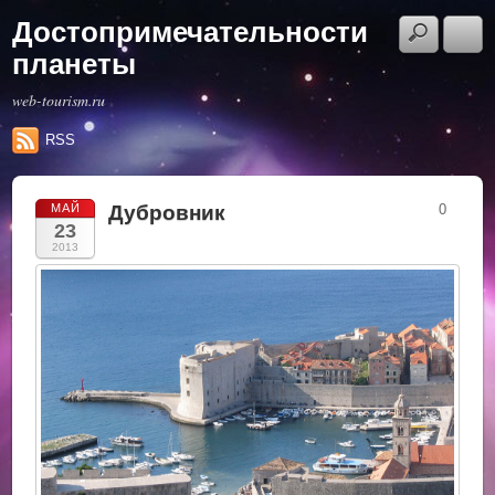
Достопримечательности
планеты
web-tourism.ru
RSS
Дубровник
МАЙ
0
23
2013