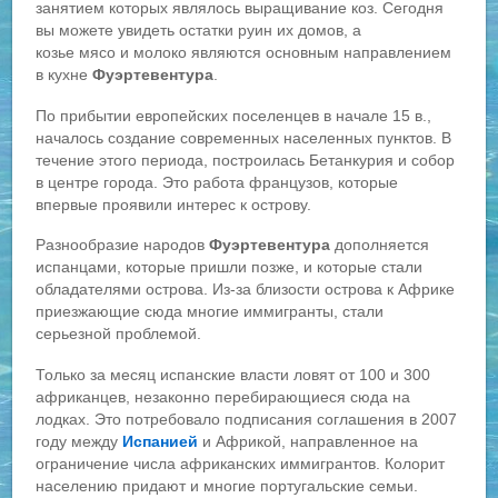
занятием которых являлось выращивание коз. Сегодня
вы можете увидеть остатки руин их домов, а
козье мясо и молоко являются основным направлением
в кухне
Фуэртевентура
.
По прибытии европейских поселенцев в начале 15 в.,
началось создание современных населенных пунктов. В
течение этого периода, построилась Бетанкурия и собор
в центре города. Это работа французов, которые
впервые проявили интерес к острову.
Разнообразие народов
Фуэртевентура
дополняется
испанцами, которые пришли позже, и которые стали
обладателями острова. Из-за близости острова к Африке
приезжающие сюда многие иммигранты, стали
серьезной проблемой.
Только за месяц испанские власти ловят от 100 и 300
африканцев, незаконно перебирающиеся сюда на
лодках. Это потребовало подписания соглашения в 2007
году между
Испанией
и Африкой, направленное на
ограничение числа африканских иммигрантов. Колорит
населению придают и многие португальские семьи.