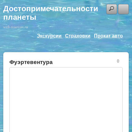
Достопримечательности
планеты
web-tourism.ru
Экскурсии
Страховки
Прокат авто
Фуэртевентура
0