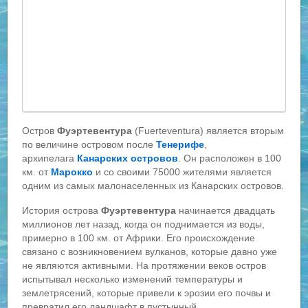
Остров
Фуэртевентура
(Fuerteventura) является вторым
по величине островом после
Тенерифе
,
архипелага
Канарских островов
. Он расположен в 100
км. от
Марокко
и со своими 75000 жителями является
одним из самых малонаселенных из Канарских островов.
История острова
Фуэртевентура
начинается двадцать
миллионов лет назад, когда он поднимается из воды,
примерно в 100 км. от Африки. Его происхождение
связано с возникновением вулканов, которые давно уже
не являются активными. На протяжении веков остров
испытывал несколько изменений температуры и
землетрясений, которые привели к эрозии его почвы и
превратил его ландшафт в пустынный.