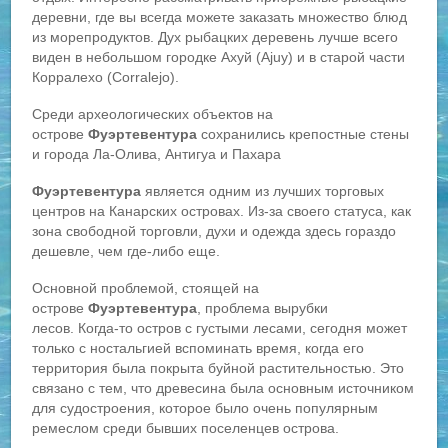
деревни, где вы всегда можете заказать множество блюд
из морепродуктов. Дух рыбацких деревень лучше всего
виден в небольшом городке Ахуй (Ajuy) и в старой части
Корралехо (Corralejo).
Среди археологических объектов на
острове
Фуэртевентура
сохранились крепостные стены
и города Ла-Олива, Антигуа и Пахара
Фуэртевентура
является одним из лучших торговых
центров на Канарских островах. Из-за своего статуса, как
зона свободной торговли, духи и одежда здесь гораздо
дешевле, чем где-либо еще.
Основной проблемой, стоящей на
острове
Фуэртевентура
, проблема вырубки
лесов. Когда-то остров с густыми лесами, сегодня может
только с ностальгией вспоминать время, когда его
территория была покрыта буйной растительностью. Это
связано с тем, что древесина была основным источником
для судостроения, которое было очень популярным
ремеслом среди бывших поселенцев острова.