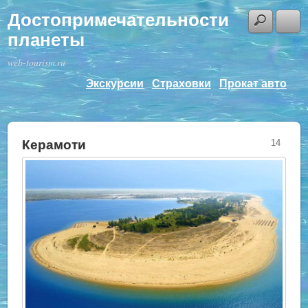
Достопримечательности
планеты
web-tourism.ru
Экскурсии
Страховки
Прокат авто
Керамоти
14