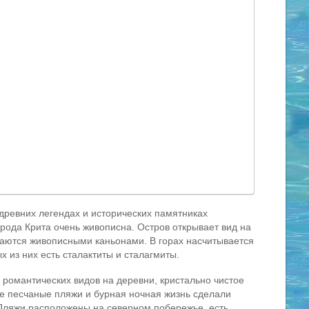
 древних легендах и исторических памятниках
ирода Крита очень живописна. Остров открывает вид на
каются живописными каньонами. В горах насчитывается
х из них есть сталактиты и сталагмиты.
романтических видов на деревни, кристально чистое
е песчаные пляжи и бурная ночная жизнь сделали
Пляжи расположены на северном побережье, есть