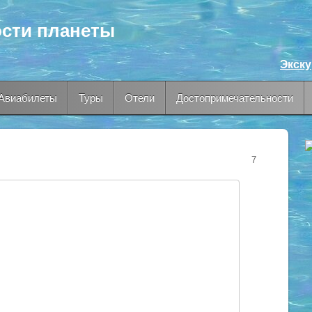
сти планеты
Экск
Авиабилеты
Туры
Отели
Достопримечательности
7