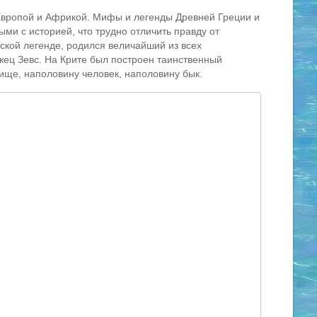
Европой и Африкой. Мифы и легенды Древней Греции и
ми с историей, что трудно отличить правду от
еской легенде, родился величайший из всех
ец Зевс. На Крите был построен таинственный
вище, наполовину человек, наполовину бык.