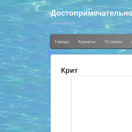
Достопримечательно
web-tourism.ru
Города
Курорты
Острова
Крит