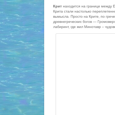
Крит
находится на границе между 
Крита стали настолько переплетенны
вымысла. Просто на Крите, по греч
древнегреческих богов — Громоверж
лабиринт, где жил Минотавр – чудо