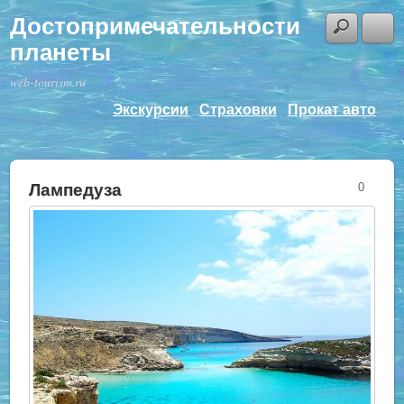
Достопримечательности
планеты
web-tourism.ru
Экскурсии
Страховки
Прокат авто
Лампедуза
0