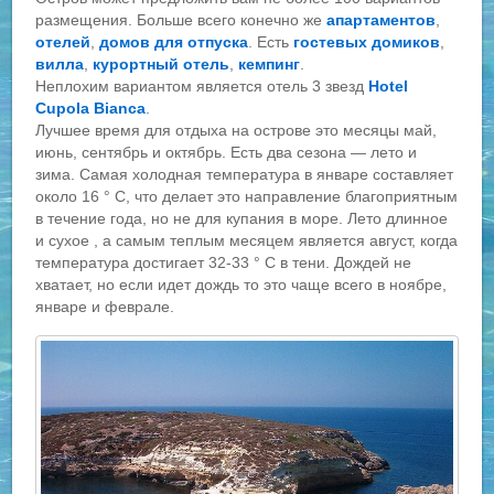
размещения. Больше всего конечно же
апартаментов
,
отелей
,
домов для отпуска
. Есть
гостевых домиков
,
вилла
,
курортный отель
,
кемпинг
.
Неплохим вариантом является отель 3 звезд
Hotel
Cupola Bianca
.
Лучшее время для отдыха на острове это месяцы май,
июнь, сентябрь и октябрь. Есть два сезона — лето и
зима. Самая холодная температура в январе составляет
около 16 ° C, что делает это направление благоприятным
в течение года, но не для купания в море. Лето длинное
и сухое , а самым теплым месяцем является август, когда
температура достигает 32-33 ° С в тени. Дождей не
хватает, но если идет дождь то это чаще всего в ноябре,
январе и феврале.