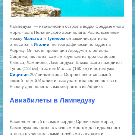
Лампедуза — итальянский остров в водах Средиземного
моря, часть Пелагейского архипелага. Расположенный
между
Мальтой
и
Тунисом
он административно
относится к
Италии
, но географически попадает в
Африку. Он часть провинции Агридженто региона
Сицилии, является самым крупным из трех островов —
Линоса, Лампионе, Лампендуза. Ближе всего находится
Тунис (113 км), а затем Мальта (160 км) и потом уже
Сицилия
207 километров. Остров является самой
южной точкой Италии и выступает в качестве шлюза в
Европу для нелегальных мигрантов из Африки .
Авиабилеты в Лампедузу
Расположенный в самом сердце Средиземноморья,
Лампедуза является отличным местом для идеального
отдыха с удивительными голубыми лагунами и