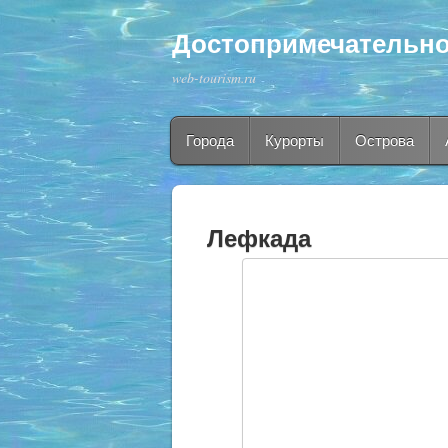
Достопримечательно
web-tourism.ru
Города
Курорты
Острова
Лефкада