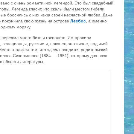
язано с очень романтичной легендой. Это был свадебный
лопы. Легенда гласит, что скалы были местом гибели
ые бросились с них из-за своей несчастной любви. Даже
е покончила свою жизнь на острове
Лесбос
, а именно
к одному моряку.
 пережил много битв и господств. Им правили
 венецианцы, русские и, наконец англичане, под чьей
Место гордится тем, что здесь находится родительский
елоса Сикельяноса (1884 — 1951), которому два раза
в области литературы.