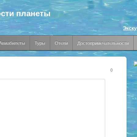
сти планеты
Экск
Авиабилеты
Туры
Отели
Достопримечательности
0