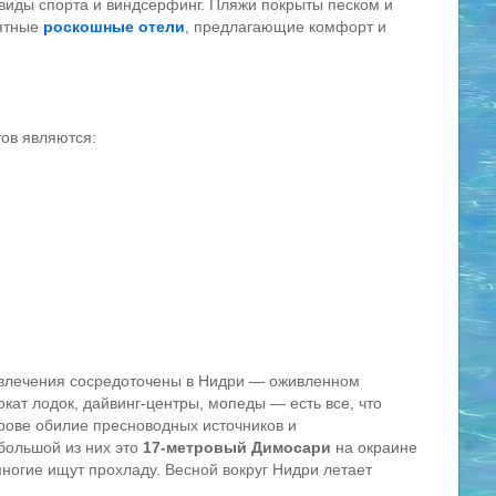
 виды спорта и виндсерфинг. Пляжи покрыты песком и
оятные
роскошные отели
, предлагающие комфорт и
ов являются:
звлечения сосредоточены в Нидри — оживленном
кат лодок, дайвинг-центры, мопеды — есть все, что
трове обилие пресноводных источников и
большой из них это
17-метровый Димосари
на окраине
многие ищут прохладу. Весной вокруг Нидри летает