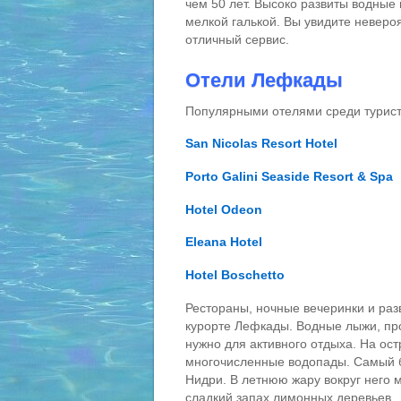
чем 50 лет. Высоко развиты водные
мелкой галькой. Вы увидите невер
отличный сервис.
Отели Лефкады
Популярными отелями среди турист
San Nicolas Resort Hotel
Porto Galini Seaside Resort & Spa
Hotel Odeon
Eleana Hotel
Hotel Boschetto
Рестораны, ночные вечеринки и ра
курорте Лефкады. Водные лыжи, про
нужно для активного отдыха. На ос
многочисленные водопады. Самый 
Нидри. В летнюю жару вокруг него 
сладкий запах лимонных деревьев.