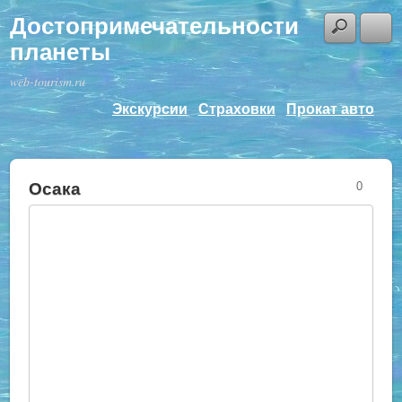
Достопримечательности
планеты
web-tourism.ru
Экскурсии
Страховки
Прокат авто
Осака
0