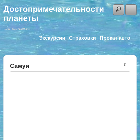
Достопримечательности
планеты
web-tourism.ru
Экскурсии
Страховки
Прокат авто
Самуи
0