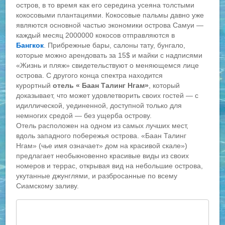
остров, в то время как его середина усеяна толстыми
кокосовыми плантациями. Кокосовые пальмы давно уже
являются основной частью экономики острова Самуи —
каждый месяц 2000000 кокосов отправляются в
Бангкок
. Прибрежные бары, салоны тату, бунгало,
которые можно арендовать за 15$ и майки с надписями
«Жизнь и пляж» свидетельствуют о меняющемся лице
острова. С другого конца спектра находится
курортный
отель «
Баан Талинг Нгам»
, который
доказывает, что может удовлетворить своих гостей — с
идиллической, уединенной, доступной только для
немногих средой — без ущерба острову.
Отель расположен на одном из самых лучших мест,
вдоль западного побережья острова. «Баан Талинг
Нгам» (чье имя означает» дом на красивой скале»)
предлагает необыкновенно красивые виды из своих
номеров и террас, открывая вид на небольшие острова,
укутанные джунглями, и разбросанные по всему
Сиамскому заливу.