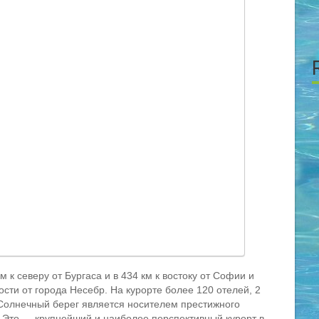
 к северу от Бургаса и в 434 км к востоку от Софии и
сти от города Несебр. На курорте более 120 отелей, 2
 Солнечный берег является носителем престижного
. Это — крупнейший и наиболее перспективный курорт в