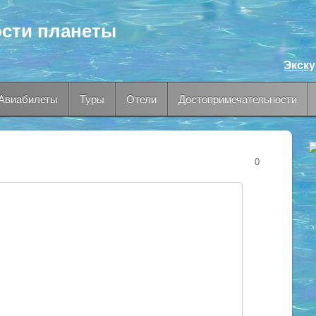
сти планеты
Экск
Авиабилеты
Туры
Отели
Достопримечательности
0