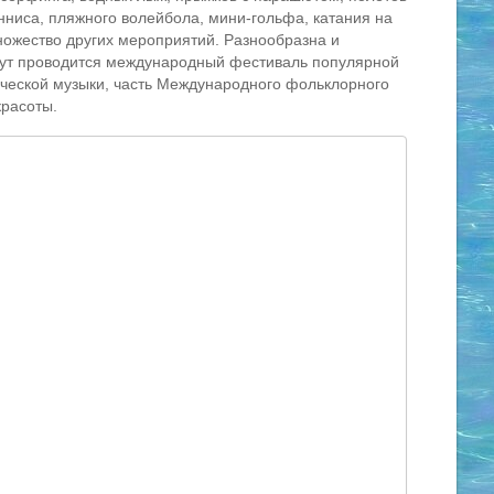
енниса, пляжного волейбола, мини-гольфа, катания на
ножество других мероприятий. Разнообразна и
 Тут проводится международный фестиваль популярной
еской музыки, часть Международного фольклорного
красоты.