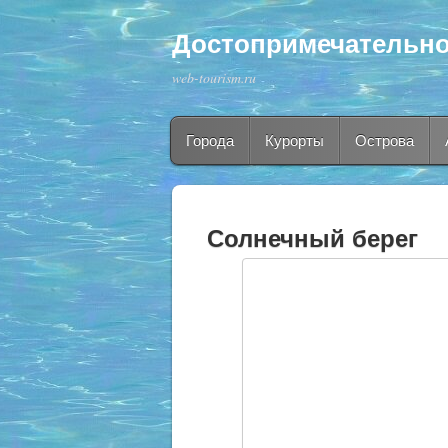
Достопримечательно
web-tourism.ru
Города
Курорты
Острова
Солнечный берег