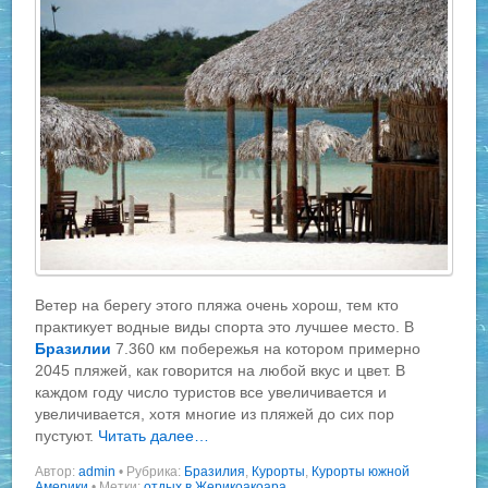
Ветер на берегу этого пляжа очень хорош, тем кто
практикует водные виды спорта это лучшее место. В
Бразилии
7.360 км побережья на котором примерно
2045 пляжей, как говорится на любой вкус и цвет. В
каждом году число туристов все увеличивается и
увеличивается, хотя многие из пляжей до сих пор
пустуют.
Читать далее…
Автор:
admin
•
Рубрика:
Бразилия
,
Курорты
,
Курорты южной
Америки
• Метки:
отдых в Жерикоакоара