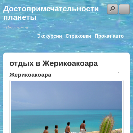
Достопримечательности
планеты
web-tourism.ru
Экскурсии
Страховки
Прокат авто
отдых в Жерикоакоара
Жерикоакоара
1