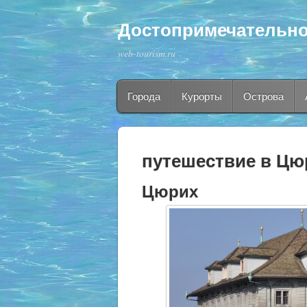
Достопримечательно
web-tourism.ru
Города
Курорты
Острова
путешествие в Цю
Цюрих