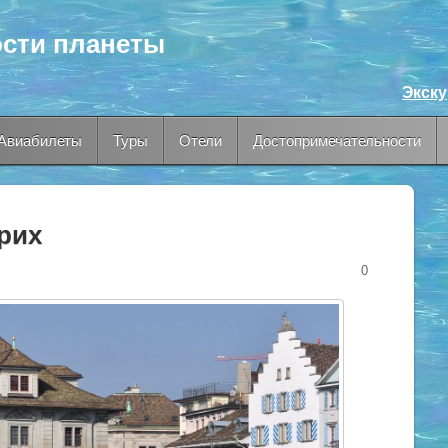
сти планеты
Экск
Авиабилеты
Туры
Отели
Достопримечательности
рих
0