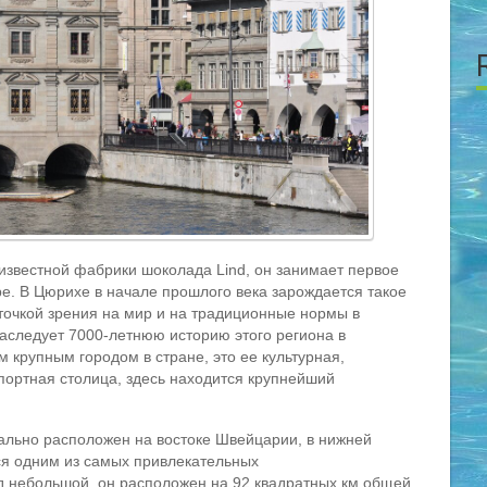
известной фабрики шоколада Lind, он занимает первое
. В Цюрихе в начале прошлого века зарождается такое
 точкой зрения на мир и на традиционные нормы в
наследует 7000-летнюю историю этого региона в
 крупным городом в стране, это ее культурная,
ортная столица, здесь находится крупнейший
еально расположен на востоке Швейцарии, в нижней
ся одним из самых привлекательных
д небольшой, он расположен на 92 квадратных км общей