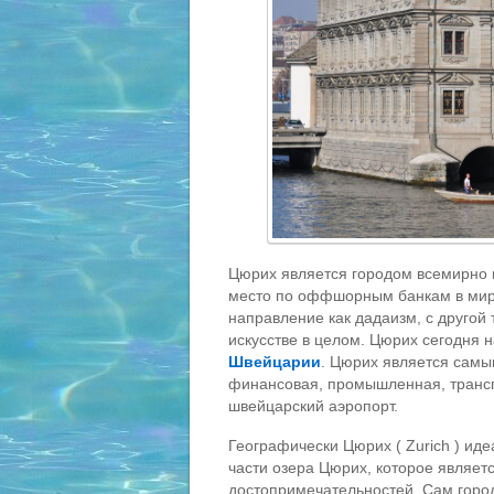
Цюрих является городом всемирно 
место по оффшорным банкам в мире
направление как дадаизм, с другой
искусстве в целом. Цюрих сегодня 
Швейцарии
. Цюрих является самым
финансовая, промышленная, трансп
швейцарский аэропорт.
Географически Цюрих ( Zurich ) ид
части озера Цюрих, которое являет
достопримечательностей. Сам горо