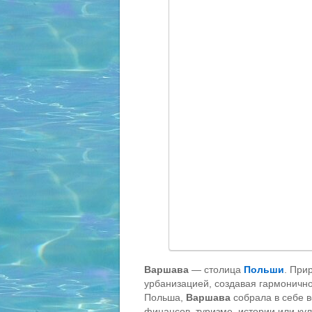
Варшава
— столица
Польши
. При
урбанизацией, создавая гармонично
Польша,
Варшава
собрала в себе в
финансов, туризме, истории или кул