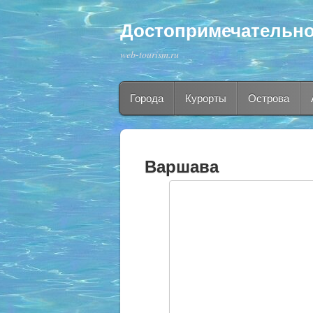
Достопримечательно
web-tourism.ru
Города
Курорты
Острова
Варшава