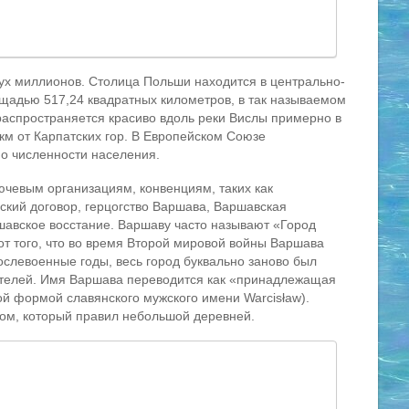
ух миллионов. Столица Польши находится в центрально-
щадью 517,24 квадратных километров, в так называемом
аспространяется красиво вдоль реки Вислы примерно в
 км от Карпатских гор. В Европейском Союзе
о численности населения.
чевым организациям, конвенциям, таких как
кий договор, герцогство Варшава, Варшавская
шавское восстание. Варшаву часто называют «Город
от того, что во время Второй мировой войны Варшава
слевоенные годы, весь город буквально заново был
ителей. Имя Варшава переводится как «принадлежащая
й формой славянского мужского имени Warcisław).
ном, который правил небольшой деревней.