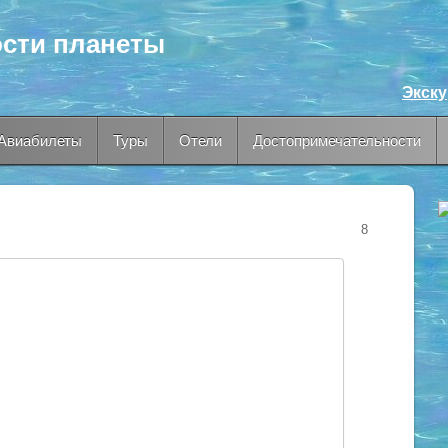
сти планеты
Экск
Авиабилеты
Туры
Отели
Достопримечательности
8