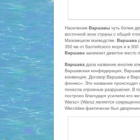
Население
Варшавы
чуть более дв
восточной зоне страны с общей пло
Мазовецком воеводстве.
Варшава
р
350 км от Балтийского моря и в 300
Варшава
занимает девятое место п
Варшава
дала название многим клю
Варшавская конфедерация, Варшавс
конвенция, Договор Варшавы и Вар
феникс». Это название происходит 
понесла огромные разрушения. В по
построен благодаря усилиям его ж
Warsz» (Warsz является сокращенно
Warcisław фактически был дворяни