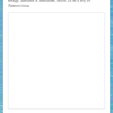
между Замбией и Зимбабве, около 18 км к югу от
Ливингстона.