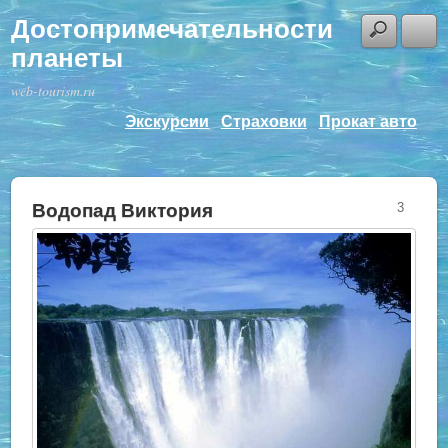
Достопримечательности
планеты
web-tourism.ru
Экскурсии
Страховки
Прокат авто
Водопад Виктория
3