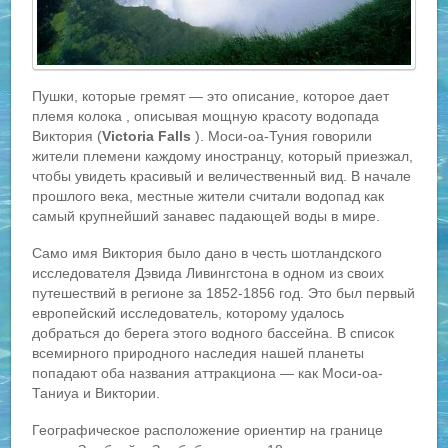
Пушки, которые гремят — это описание, которое дает
племя колока , описывая мощную красоту водопада
Виктория (
Victoria Falls
). Моси-оа-Туния говорили
жители племени каждому иностранцу, который приезжал,
чтобы увидеть красивый и величественный вид. В начале
прошлого века, местные жители считали водопад как
самый крупнейший занавес падающей воды в мире.
Само имя Виктория было дано в честь шотландского
исследователя Дэвида Ливингстона в одном из своих
путешествий в регионе за 1852-1856 год. Это был первый
европейский исследователь, которому удалось
добраться до берега этого водного бассейна. В список
всемирного природного наследия нашей планеты
попадают оба названия аттракциона — как Моси-оа-
Таниуа и Виктории.
Географическое расположение ориентир на границе