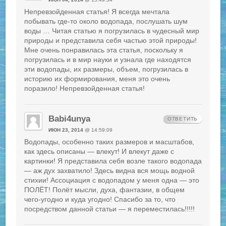
Непревзойденная статья! Я всегда мечтала
побывать где-то около водопада, послушать шум
воды … Читая статью я погрузилась в чудесный мир
природы и представила себя частью этой природы!
Мне очень понравилась эта статья, поскольку я
погрузилась и в мир науки и узнала где находятся
эти водопады, их размеры, объем, погрузилась в
историю их формирования, меня это очень
поразило! Непревзойденная статья!
Babi4unya
ОТВЕТИТЬ
ИЮН 23, 2014
@ 14:59:09
Водопады, особенно таких размеров и масштабов,
как здесь описаны — влекут! И влекут даже с
картинки! Я представила себя возле такого водопада
— аж дух захватило! Здесь видна вся мощь водной
стихии! Ассоциация с водопадом у меня одна — это
ПОЛЁТ! Полёт мысли, духа, фантазии, в общем
чего-угодно и куда угодно! Спасибо за то, что
посредством данной статьи — я переместилась!!!!!