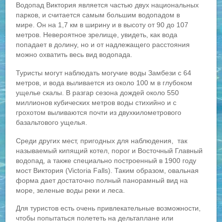
Водопад Виктория является частью двух национальных
парков, и считается самым большим водопадом в
мире. Он на 1,7 км в ширину и в высоту от 90 до 107
метров. Невероятное зрелище, увидеть, как вода
попадает в долину, но и от надлежащего расстояния
можно охватить весь вид водопада.
Туристы могут наблюдать могучие воды Замбези с 64
метров, и вода выливается из около 100 м в глубоком
ущелье скалы. В разгар сезона дождей около 550
миллионов кубических метров воды стихийно и с
грохотом выливаются почти из двухкилометрового
базальтового ущелья.
Среди других мест, пригодных для наблюдения, так
называемый кипящий котел, порог и Восточный Главный
водопад, а также специально построенный в 1900 году
мост Виктория (Victoria Falls). Таким образом, овальная
форма дает достаточно полный панорамный вид на
море, зеленые воды реки и леса.
Для туристов есть очень привлекательные возможности,
чтобы попытаться полететь на дельтаплане или