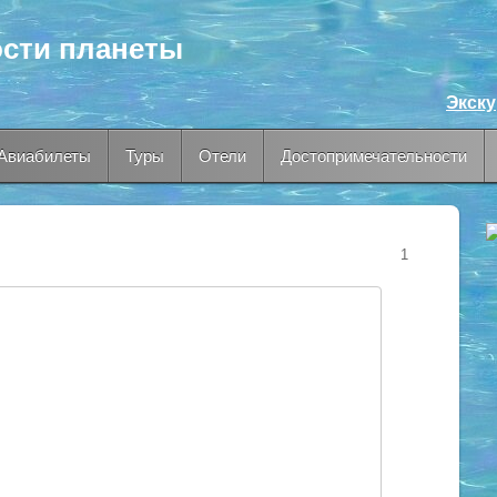
сти планеты
Экск
Авиабилеты
Туры
Отели
Достопримечательности
1