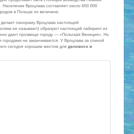
p). Население Вроцлава составляет около 650 000
городом в Польше по величине.
 делает панораму Вроцлава настоящей
поляки ее называют) образуют настоящий лабиринт из
енно дают прозвище городу — «Польская Венеция». Но
я городами не заканчиваются. У Вроцлава за спиной
т его сегодня хорошим местом для
делового и