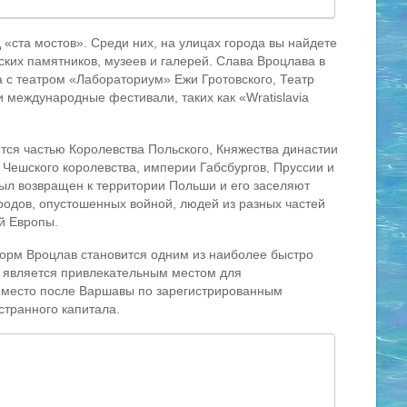
 «ста мостов». Среди них, на улицах города вы найдете
ких памятников, музеев и галерей. Слава Вроцлава в
а с театром «Лабораториум» Ежи Гротовского, Театр
международные фестивали, таких как «Wratislavia
тся частью Королевства Польского, Княжества династии
 Чешского королевства, империи Габсбургов, Пруссии и
 был возвращен к территории Польши и его заселяют
родов, опустошенных войной, людей из разных частей
й Европы.
рм Вроцлав становится одним из наиболее быстро
 является привлекательным местом для
е место после Варшавы по зарегистрированным
странного капитала.