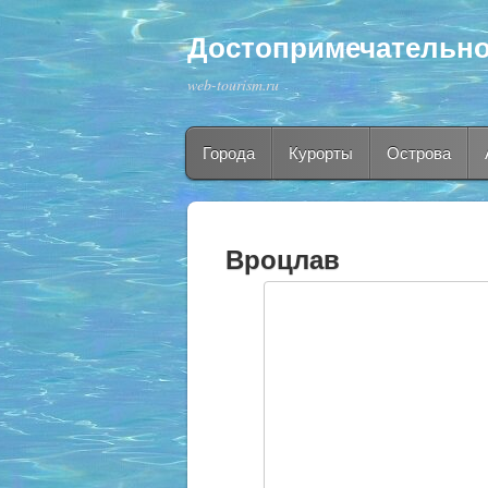
Достопримечательно
web-tourism.ru
Города
Курорты
Острова
Вроцлав