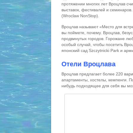
протяжении многих лет Вроцлав сч
выставок, фестивалей и семинаров
(Wroclaw NonStop).
Вроцлав называют «Место для встре
вы поймете, почему. Вроцлав, безу
продвинутых городов. Горожане люб
особый случай, чтобы посетить Вроц
японский сад Szczytnicki Park и арм
Отели Вроцлава
Вроцлав предлагает более 220 вар
апартаменты, хостелы, кемпенги. П
нибудь подходящее для себя вы м