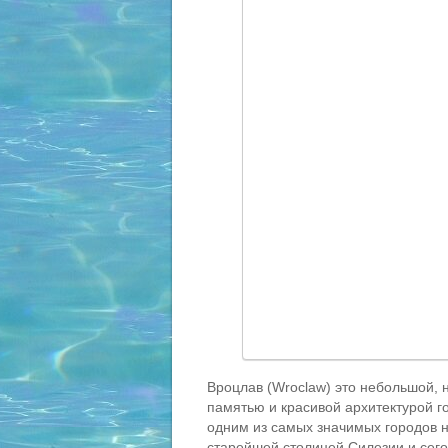
Вроцлав (Wroclaw) это небольшой, 
памятью и красивой архитектурой г
одним из самых значимых городов 
старейшей столицей Силезии и сег