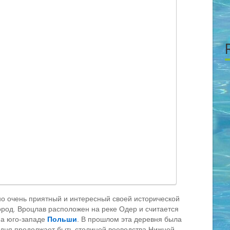
но очень приятный и интересный своей исторической
ород. Вроцлав расположен на реке Одер и считается
на юго-западе
Польши
. В прошлом эта деревня была
одня продолжает быть столицей воеводства Нижней