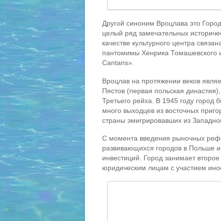
Другой синоним Вроцлава это Город
целый ряд замечательных историчес
качестве культурного центра связан
пантомимы Хенрика Томашевского и 
Cantans».
Вроцлав на протяжении веков являе
Пястов (первая польская династия),
Третьего рейха. В 1945 году город
много выходцев из восточных приго
страны эмигрировавших из Западно
С момента введения рыночных рефо
развивающихся городов в Польше и
инвестиций. Город занимает второ
юридическим лицам с участием ино