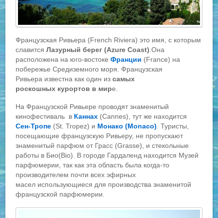
Французская Ривьера (French Riviera) это имя, с которым
славится
Лазурный берег (Azure Coast)
.Она
расположена на юго-востоке
Франции
(France) на
побережье Средиземного моря. Французская
Ривьера известна как один из
самых
роскошных курортов в мир
е.
На Французской Ривьере проводят знаменитый
кинофестиваль в
Каннах
(Cannes), тут же находится
Сен-Тропе
(St. Tropez) и
Монако (Monaco)
. Туристы,
посещающие французскую Ривьеру, не пропускают
знаменитый парфюм от Грасс (Grasse), и стекольные
работы в Био(Bio). В городе Гардаленд находится Музей
парфюмерии, так как эта область была когда-то
производителем почти всех эфирных
масел использующиеся для производства знаменитой
французской парфюмерии.