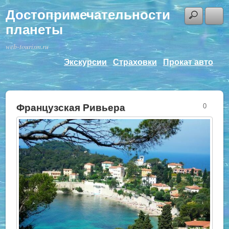
Достопримечательности
планеты
web-tourism.ru
Экскурсии
Страховки
Прокат авто
Французская Ривьера
0