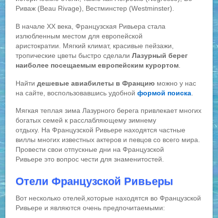
Риваж (Beau Rivage), Вестминстер (Westminster).
В начале ХХ века, Французская Ривьера стала
излюбленным местом для европейской
аристократии. Мягкий климат, красивые пейзажи,
тропические цветы быстро сделали
Лазурный берег
наиболее посещаемым европейским курортом
.
Найти
дешевые авиабилеты в Францию
можно у нас
на сайте, воспользовавшись удобной
формой поиска
.
Мягкая теплая зима Лазурного берега привлекает многих
богатых семей к расслабляющему зимнему
отдыху. На Французской Ривьере находятся частные
виллы многих известных актеров и певцов со всего мира.
Провести свои отпускные дни на Французской
Ривьере это вопрос чести для знаменитостей.
Отели Французской Ривьеры
Вот несколько отелей,которые находятся во Французской
Ривьере и являются очень предпочитаемыми: