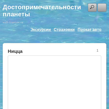
Достопримечательности
планеты
web-tourism.ru
Экскурсии
Страховки
Прокат авто
Ницца
1