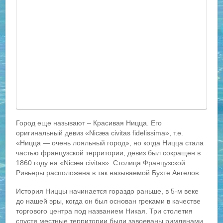
Город еще называют – Красивая Ницца. Его
оригинальный девиз «Nicæa civitas fidelissima», т.е.
«Ницца — очень лояльный город», но когда Ницца стала
частью французской территории, девиз был сокращен в
1860 году на «Nicæa civitas». Столица Французской
Ривьеры расположена в так называемой Бухте Ангелов.
История Ниццы начинается гораздо раньше, в 5-м веке
до нашей эры, когда он был основан греками в качестве
торгового центра под названием Никая. Три столетия
спустя местные территории были завоеваны римлянами.