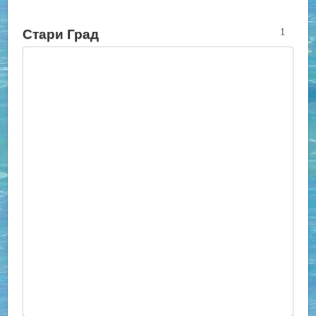
Стари Град
1