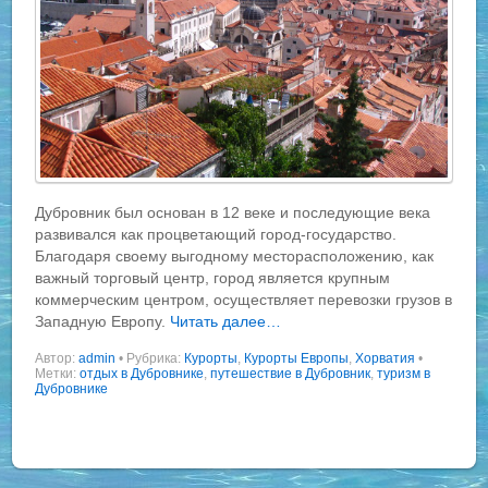
Дубровник был основан в 12 веке и последующие века
развивался как процветающий город-государство.
Благодаря своему выгодному месторасположению, как
важный торговый центр, город является крупным
коммерческим центром, осуществляет перевозки грузов в
Западную Европу.
Читать далее…
Автор:
admin
•
Рубрика:
Курорты
,
Курорты Европы
,
Хорватия
•
Метки:
отдых в Дубровнике
,
путешествие в Дубровник
,
туризм в
Дубровнике