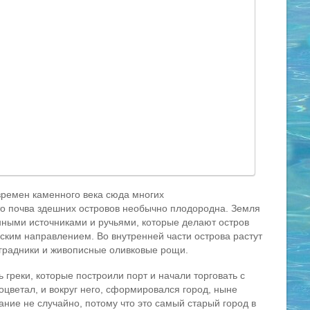
времен каменного века сюда многих
что почва здешних островов необычно плодородна. Земля
нными источниками и ручьями, которые делают остров
ким направлением. Во внутренней части острова растут
оградники и живописные оливковые рощи.
ь греки, которые построили порт и начали торговать с
оцветал, и вокруг него, сформировался город, ныне
вание не случайно, потому что это самый старый город в