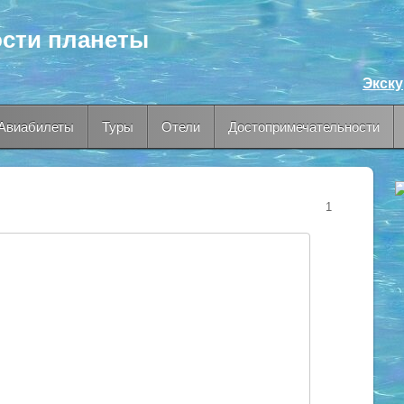
сти планеты
Экск
Авиабилеты
Туры
Отели
Достопримечательности
1