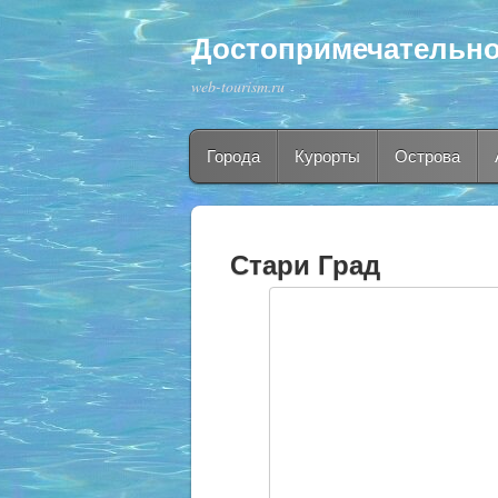
Достопримечательно
web-tourism.ru
Города
Курорты
Острова
Стари Град